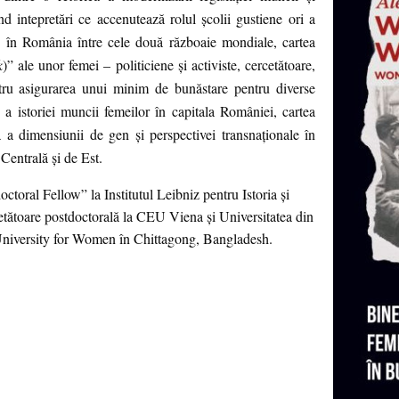
ind intepretări ce accenutează rolul școlii gustiene ori a
le în România între cele două războaie mondiale, cartea
k
)” ale unor femei – politiciene și activiste, cercetătoare,
ntru asigurarea unui minim de bunăstare pentru diverse
a istoriei muncii femeilor în capitala României, cartea
ă a dimensiunii de gen și perspectivei transnaționale în
 Centrală și de Est.
oral Fellow” la Institutul Leibniz pentru Istoria și
ătoare postdoctorală la CEU Viena și Universitatea din
n University for Women în Chittagong, Bangladesh.