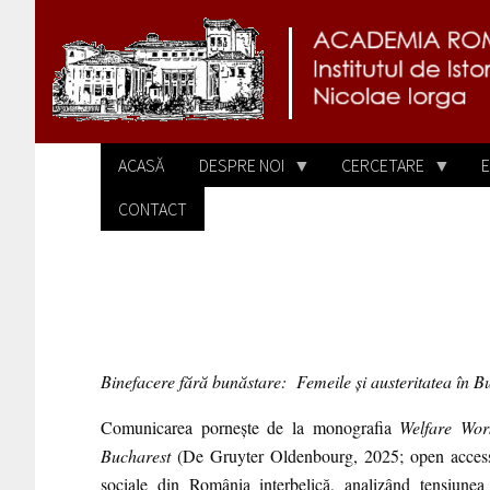
Sari la conținutul principal
ACASĂ
DESPRE NOI
CERCETARE
E
CONTACT
Binefacere fără bunăstare: Femeile și austeritatea în Bu
Comunicarea pornește de la monografia
Welfare Wor
Bucharest
(De Gruyter Oldenbourg, 2025; open access),
sociale din România interbelică, analizând tensiunea 