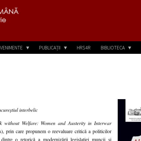
VENIMENTE
PUBLICAȚII
HRS4R
BIBLIOTECA
cureștiul interbelic
k without Welfare: Women and Austerity in Interwar
 prin care propunem o reevaluare critică a politicilor
dintre o retorică a modernizării legislației muncii și