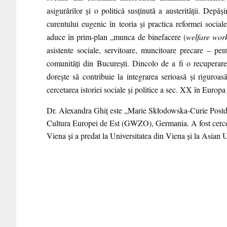
asigurărilor și o politică susținută a austerității. Depăș
curentului eugenic în teoria și practica reformei socia
aduce în prim-plan „munca de binefacere (
welfare wor
asistente sociale, servitoare, muncitoare precare – pe
comunități din București. Dincolo de a fi o recuperare 
dorește să contribuie la integrarea serioasă și riguroas
cercetarea istoriei sociale și politice a sec. XX în Europa
Dr. Alexandra Ghiț
este „Marie Skłodowska-Curie Postdoct
Cultura Europei de Est (GWZO), Germania. A fost cercet
Viena și a predat la Universitatea din Viena și la Asia