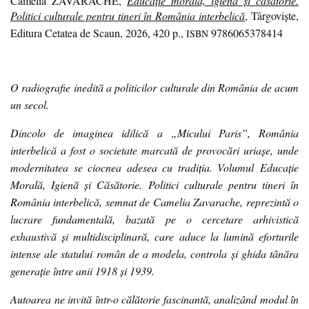
Camelia ZAVARACHE,
Educație morală, igienă și căsătorie.
Politici culturale pentru tineri în România interbelică
, Târgoviște,
Editura Cetatea de Scaun, 2026, 420 p.,
9786065378414
ISBN
O radiografie inedită a politicilor culturale din România de acum
un secol.
Dincolo de imaginea idilică a „Micului Paris”, România
interbelică a fost o societate marcată de provocări uriașe, unde
modernitatea se ciocnea adesea cu tradiția. Volumul Educație
Morală, Igienă și Căsătorie. Politici culturale pentru tineri în
România interbelică, semnat de Camelia Zavarache, reprezintă o
lucrare fundamentală, bazată pe o cercetare arhivistică
exhaustivă și multidisciplinară, care aduce la lumină eforturile
intense ale statului român de a modela, controla și ghida tânăra
generație între anii 1918 și 1939.
Autoarea ne invită într-o călătorie fascinantă, analizând modul în