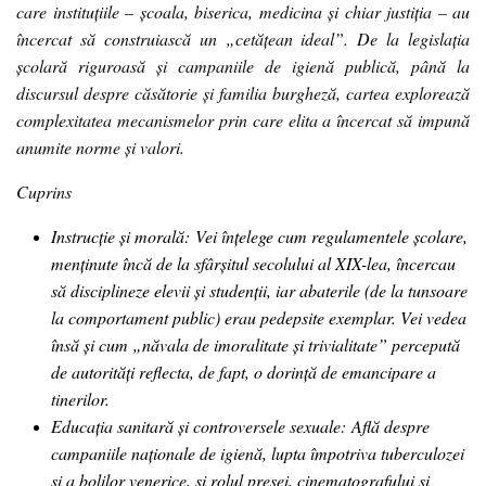
care instituțiile – școala, biserica, medicina și chiar justiția – au
încercat să construiască un „cetățean ideal”. De la legislația
școlară riguroasă și campaniile de igienă publică, până la
discursul despre căsătorie și familia burgheză, cartea explorează
complexitatea mecanismelor prin care elita a încercat să impună
anumite norme și valori.
Cuprins
Instrucție și morală:
Vei înțelege cum regulamentele școlare,
menținute încă de la sfârșitul secolului al XIX-lea, încercau
să disciplineze elevii și studenții, iar abaterile (de la tunsoare
la comportament public) erau pedepsite exemplar. Vei vedea
însă și cum „năvala de imoralitate și trivialitate” percepută
de autorități reflecta, de fapt, o dorință de emancipare a
tinerilor.
Educația sanitară și controversele sexuale:
Află despre
campaniile naționale de igienă, lupta împotriva tuberculozei
și a bolilor venerice, și rolul presei, cinematografului și