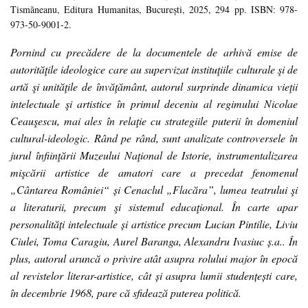
Tismăneanu, Editura Humanitas, București, 2025, 294 pp. ISBN: 978-
973-50-9001-2.
Pornind cu precădere de la documentele de arhivă emise de
autorităţile ideologice care au supervizat instituţiile culturale şi de
artă şi unităţile de învăţământ, autorul surprinde dinamica vieţii
intelectuale şi artistice în primul deceniu al regimului Nicolae
Ceauşescu, mai ales în relaţie cu strategiile puterii în domeniul
cultural-ideologic. Rând pe rând, sunt analizate controversele în
jurul înfiinţării Muzeului Naţional de Istorie, instrumentalizarea
mişcării artistice de amatori care a precedat fenomenul
„Cântarea României“ și Cenaclul „Flacăra”, lumea teatrului şi
a literaturii, precum şi sistemul educaţional. În carte apar
personalități intelectuale și artistice precum Lucian Pintilie, Liviu
Ciulei, Toma Caragiu, Aurel Baranga, Alexandru Ivasiuc ș.a.. În
plus, autorul aruncă o privire atât asupra rolului major în epocă
al revistelor literar-artistice, cât și asupra lumii studențești care,
în decembrie 1968, pare că sfidează puterea politică.