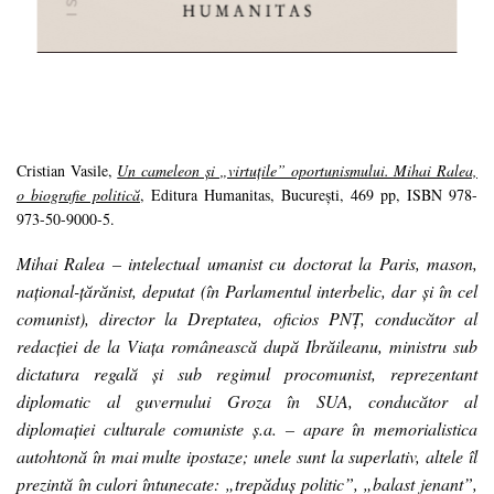
Cristian Vasile,
Un cameleon și „virtuțile” oportunismului. Mihai Ralea,
o biografie politică
, Editura Humanitas, București, 469 pp, ISBN 978-
973-50-9000-5.
Mihai Ralea – intelectual umanist cu doctorat la Paris, mason,
național-țărănist, deputat (în Parlamentul interbelic, dar și în cel
comunist), director la Dreptatea, oficios PNȚ, conducător al
redacției de la Viața românească după Ibrăileanu, ministru sub
dictatura regală și sub regimul procomunist, reprezentant
diplomatic al guvernului Groza în SUA, conducător al
diplomației culturale comuniste ș.a. – apare în memorialistica
autohtonă în mai multe ipostaze; unele sunt la superlativ, altele îl
prezintă în culori întunecate: „trepăduș politic”, „balast jenant”,