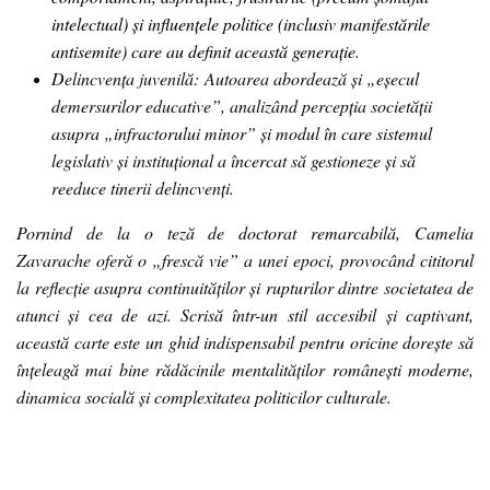
intelectual) și influențele politice (inclusiv manifestările
antisemite) care au definit această generație.
Delincvența juvenilă:
Autoarea abordează și „eșecul
demersurilor educative”, analizând percepția societății
asupra „infractorului minor” și modul în care sistemul
legislativ și instituțional a încercat să gestioneze și să
reeduce tinerii delincvenți.
Pornind de la o teză de doctorat remarcabilă, Camelia
Zavarache oferă o „frescă vie” a unei epoci, provocând cititorul
la reflecție asupra continuităților și rupturilor dintre societatea de
atunci și cea de azi. Scrisă într-un stil accesibil și captivant,
această carte este un ghid indispensabil pentru oricine dorește să
înțeleagă mai bine rădăcinile mentalităților românești moderne,
dinamica socială și complexitatea politicilor culturale.