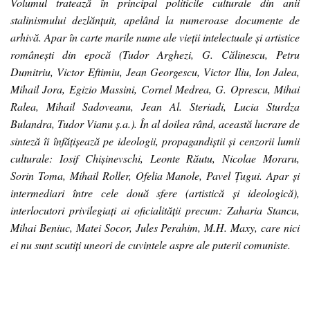
Volumul tratează în principal politicile culturale din anii
stalinismului dezlănțuit, apelând la numeroase documente de
arhivă. Apar în carte marile nume ale vieții intelectuale și artistice
românești din epocă (Tudor Arghezi, G. Călinescu, Petru
Dumitriu, Victor Eftimiu, Jean Georgescu, Victor Iliu, Ion Jalea,
Mihail Jora, Egizio Massini, Cornel Medrea, G. Oprescu, Mihai
Ralea, Mihail Sadoveanu, Jean Al. Steriadi, Lucia Sturdza
Bulandra, Tudor Vianu ș.a.). În al doilea rând, această lucrare de
sinteză îi înfățișează pe ideologii, propagandiștii și cenzorii lumii
culturale: Iosif Chișinevschi, Leonte Răutu, Nicolae Moraru,
Sorin Toma, Mihail Roller, Ofelia Manole, Pavel Țugui. Apar și
intermediari între cele două sfere (artistică și ideologică),
interlocutori privilegiați ai oficialității precum: Zaharia Stancu,
Mihai Beniuc, Matei Socor, Jules Perahim, M.H. Maxy, care nici
ei nu sunt scutiți uneori de cuvintele aspre ale puterii comuniste.