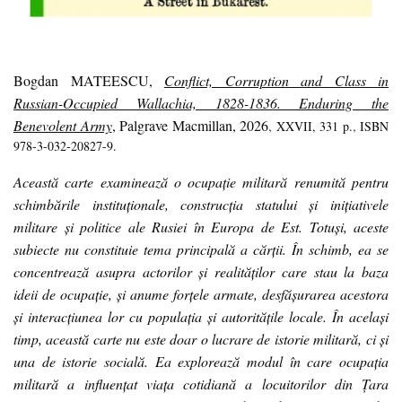
Bogdan MATEESCU,
Conflict, Corruption and Class in
Russian-Occupied Wallachia, 1828-1836. Enduring the
Benevolent Army
, Palgrave Macmillan, 2026
,
,
XXVII, 331 p.
ISBN
978-3-032-20827-9.
Această carte examinează o ocupație militară renumită pentru
schimbările instituționale, construcția statului și inițiativele
militare și politice ale Rusiei în Europa de Est. Totuși, aceste
subiecte nu constituie tema principală a cărții. În schimb, ea se
concentrează asupra actorilor și realităților care stau la baza
ideii de ocupație, și anume forțele armate, desfășurarea acestora
și interacțiunea lor cu populația și autoritățile locale. În același
timp, această carte nu este doar o lucrare de istorie militară, ci și
una de istorie socială. Ea explorează modul în care ocupația
militară a influențat viața cotidiană a locuitorilor din Țara