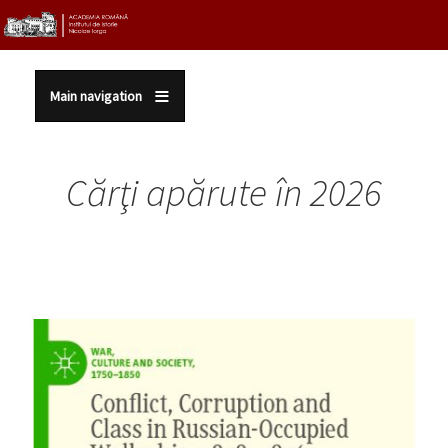
Sari la conținutul principal
Main navigation
Cărţi apărute în 2026