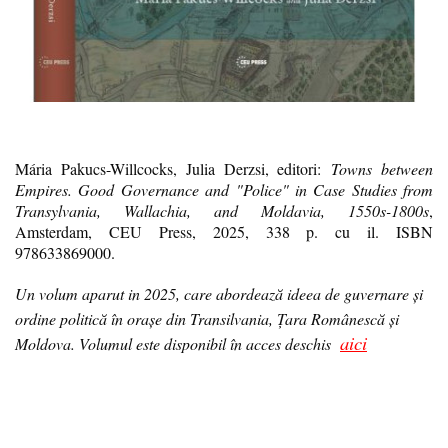
Mária Pakucs-Willcocks, Julia Derzsi, editori:
Towns between
Empires. Good Governance and "Police" in Case Studies from
Transylvania, Wallachia, and Moldavia, 1550s-1800s
,
Amsterdam, CEU Press, 2025, 338 p. cu il. ISBN
978633869000.
Un volum aparut in 2025, care abordează ideea de guvernare și
ordine politică în orașe din Transilvania, Țara Românescă și
aici
Moldova. Volumul este disponibil în acces deschis