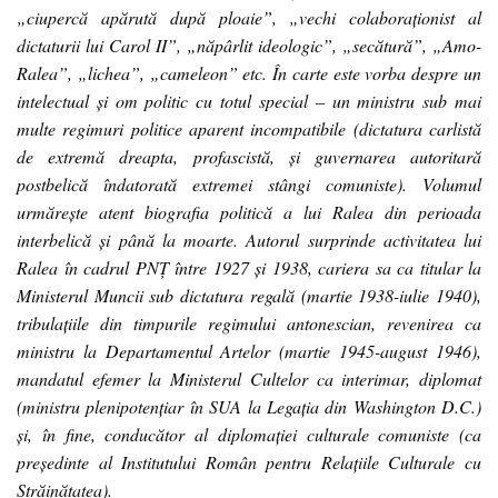
„ciupercă apărută după ploaie”, „vechi colaboraționist al
dictaturii lui Carol II”, „năpârlit ideologic”, „secătură”, „Amo-
Ralea”, „lichea”, „cameleon” etc. În carte este vorba despre un
intelectual și om politic cu totul special – un ministru sub mai
multe regimuri politice aparent incompatibile (dictatura carlistă
de extremă dreapta, profascistă, și guvernarea autoritară
postbelică îndatorată extremei stângi comuniste). Volumul
urmărește atent biografia politică a lui Ralea din perioada
interbelică și până la moarte. Autorul surprinde activitatea lui
Ralea în cadrul PNȚ între 1927 și 1938, cariera sa ca titular la
Ministerul Muncii sub dictatura regală (martie 1938-iulie 1940),
tribulațiile din timpurile regimului antonescian, revenirea ca
ministru la Departamentul Artelor (martie 1945-august 1946),
mandatul efemer la Ministerul Cultelor ca interimar, diplomat
(ministru plenipotențiar în SUA la Legația din Washington D.C.)
și, în fine, conducător al diplomației culturale comuniste (ca
președinte al Institutului Român pentru Relațiile Culturale cu
Străinătatea).