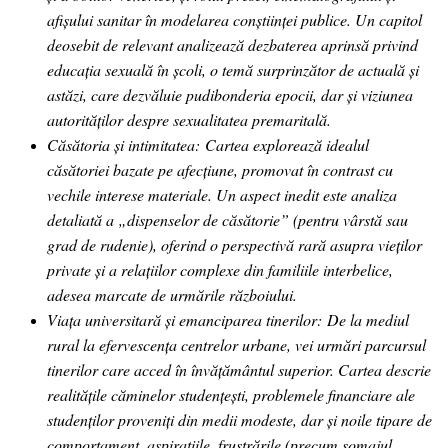
afișului sanitar în modelarea conștiinței publice. Un capitol
deosebit de relevant analizează dezbaterea aprinsă privind
educația sexuală în școli, o temă surprinzător de actuală și
astăzi, care dezvăluie pudibonderia epocii, dar și viziunea
autorităților despre sexualitatea premaritală.
Căsătoria și intimitatea:
Cartea explorează idealul
căsătoriei bazate pe afecțiune, promovat în contrast cu
vechile interese materiale. Un aspect inedit este analiza
detaliată a „dispenselor de căsătorie” (pentru vârstă sau
grad de rudenie), oferind o perspectivă rară asupra vieților
private și a relațiilor complexe din familiile interbelice,
adesea marcate de urmările războiului.
Viața universitară și emanciparea tinerilor:
De la mediul
rural la efervescența centrelor urbane, vei urmări parcursul
tinerilor care acced în învățământul superior. Cartea descrie
realitățile căminelor studențești, problemele financiare ale
studenților proveniți din medii modeste, dar și noile tipare de
comportament, aspirațiile, frustrările (precum șomajul