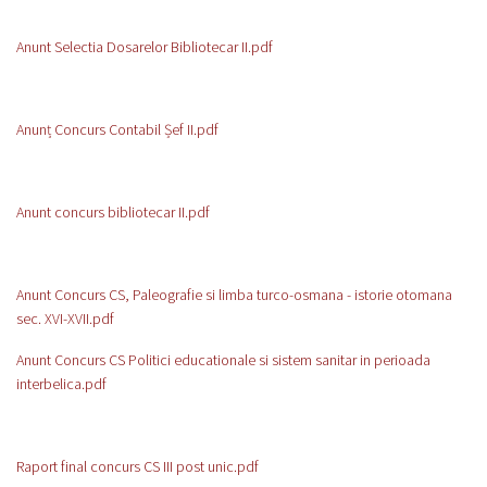
Anunt Selectia Dosarelor Bibliotecar II.pdf
Anunț Concurs Contabil Șef II.pdf
Anunt concurs bibliotecar II.pdf
Anunt Concurs CS, Paleografie si limba turco-osmana - istorie otomana
sec. XVI-XVII.pdf
Anunt Concurs CS Politici educationale si sistem sanitar in perioada
interbelica.pdf
Raport final concurs CS III post unic.pdf