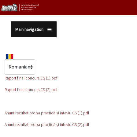
Sari la conținutul principal
Main navigation
Select your language
Raport final concurs CS (1).pdf
Raport final concurs CS (2).pdf
Anunț rezultat proba practică și inteviu CS (1).pdf
Anunț rezultat proba practică și inteviu CS (2).pdf