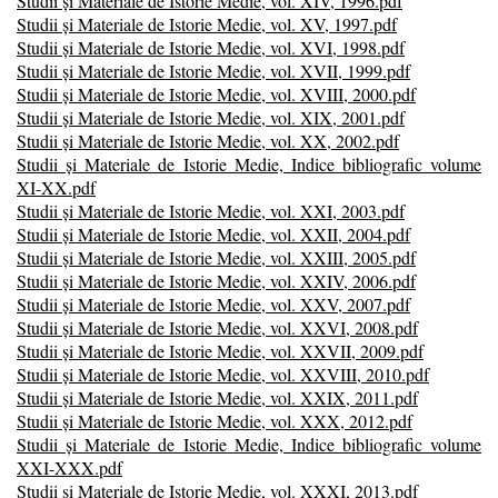
Studii și Materiale de Istorie Medie, vol. XIV, 1996.pdf
Studii și Materiale de Istorie Medie, vol. XV, 1997.pdf
Studii și Materiale de Istorie Medie, vol. XVI, 1998.pdf
Studii și Materiale de Istorie Medie, vol. XVII, 1999.pdf
Studii și Materiale de Istorie Medie, vol. XVIII, 2000.pdf
Studii și Materiale de Istorie Medie, vol. XIX, 2001.pdf
Studii și Materiale de Istorie Medie, vol. XX, 2002.pdf
Studii și Materiale de Istorie Medie, Indice bibliografic volume
XI-XX.pdf
Studii și Materiale de Istorie Medie, vol. XXI, 2003.pdf
Studii și Materiale de Istorie Medie, vol. XXII, 2004.pdf
Studii și Materiale de Istorie Medie, vol. XXIII, 2005.pdf
Studii și Materiale de Istorie Medie, vol. XXIV, 2006.pdf
Studii și Materiale de Istorie Medie, vol. XXV, 2007.pdf
Studii și Materiale de Istorie Medie, vol. XXVI, 2008.pdf
Studii și Materiale de Istorie Medie, vol. XXVII, 2009.pdf
Studii și Materiale de Istorie Medie, vol. XXVIII, 2010.pdf
Studii și Materiale de Istorie Medie, vol. XXIX, 2011.pdf
Studii și Materiale de Istorie Medie, vol. XXX, 2012.pdf
Studii și Materiale de Istorie Medie, Indice bibliografic volume
XXI-XXX.pdf
Studii și Materiale de Istorie Medie, vol. XXXI, 2013.pdf