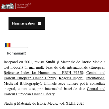
Sari la conținutul principal
Main navigation
Select your language
Începând cu 2001, revista Studii și Materiale de Istorie Medie a
fost indexată în mai multe baze de date internaționale (
E
uropean
Reference Index for Humanities – ERIH PLUS
;
Central and
Eastern European Online Library
;
Regesta Imperii
;
International
Medieval Bibliography
). Ultimele zece numere pot fi consultate
integral, contra cost, prin intermediul bazei de date
Central and
Eastern European Online Library
.
Studii și Materiale de Istorie Medie, vol. XLIII, 2025