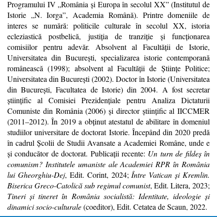
Programului IV „România şi Europa în secolul XX” (Institutul de
Istorie „N. Iorga”, Academia Română). Printre domeniile de
interes se numără: politicile culturale în secolul XX, istoria
ecleziastică postbelică, justiţia de tranziţie şi funcţionarea
comisiilor pentru adevăr. Absolvent al Facultăţii de Istorie,
Universitatea din Bucureşti, specializarea istorie contemporană
românească (1998); absolvent al Facultăţii de Ştiinţe Politice;
Universitatea din Bucureşti (2002). Doctor în Istorie (Universitatea
din Bucureşti, Facultatea de Istorie) din 2004. A fost secretar
ştiinţific al Comisiei Prezidenţiale pentru Analiza Dictaturii
Comuniste din România (2006) şi director ştiinţific al IICCMER
(2011–2012). În 2019 a obţinut atestatul de abilitare în domeniul
studiilor universitare de doctorat Istorie. Începând din 2020 predă
în cadrul Şcolii de Studii Avansate a Academiei Române, unde e
şi conducător de doctorat. Publicații recente:
Un turn de fildeș în
comunism? Institutele umaniste ale Academiei RPR în România
lui Gheorghiu-Dej
, Edit. Corint, 2024
;
Între Vatican și Kremlin.
Biserica Greco-Catolică sub regimul comunist
, Edit. Litera, 2023;
Tineri și tineret în România socialistă: Identitate, ideologie și
dinamici socio-culturale
(coeditor), Edit. Cetatea de Scaun, 2022.