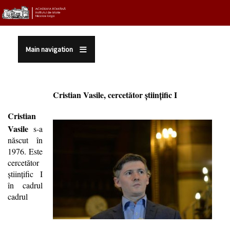
Sari la conținutul principal
Main navigation
Cristian Vasile, cercetător ştiinţific I
Cristian
Vasile
s-a
născut în
1976. Este
cercetător
ştiinţific I
în cadrul
cadrul