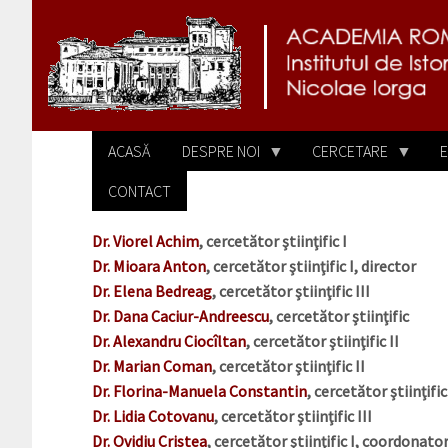
Sari la conținutul principal
ACASĂ
DESPRE NOI
CERCETARE
E
CONTACT
Dr. Viorel Achim
, cercetător ştiinţific I
Dr. Mioara Anton
, cercetător ştiinţific I, director
Dr. Elena Bedreag
, cercetător ştiinţific III
Dr. Dana Caciur-Andreescu
, cercetător ştiinţific
Dr. Alexandru Ciocîltan
, cercetător ştiinţific II
Dr. Marian Coman
, cercetător ştiinţific II
Dr. Florina-Manuela Constantin
, cercetător ştiinţific
Dr. Lidia Cotovanu
, cercetător ştiinţific III
Dr. Ovidiu Cristea
, cercetător ştiinţific I, coordonat