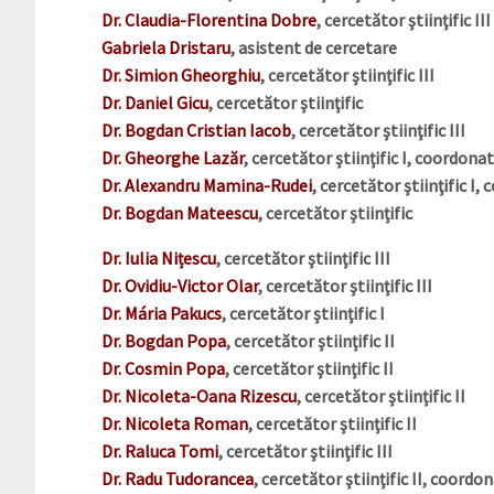
Dr. Claudia-Florentina Dobre
, cercetător ştiinţific III
Gabriela Dristaru
, asistent de cercetare
Dr. Simion Gheorghiu
, cercetător ştiinţific III
Dr. Daniel Gicu
, cercetător ştiinţific
Dr. Bogdan Cristian Iacob
, cercetător ştiinţific III
Dr. Gheorghe Lazăr
, cercetător ştiinţific I, coordon
Dr. Alexandru Mamina-Rudei
, cercetător ştiinţific 
Dr. Bogdan Mateescu
, cercetător ştiinţific
Dr. Iulia Nițescu
, cercetător ştiinţific III
Dr. Ovidiu-Victor Olar
, cercetător ştiinţific III
Dr. Mária Pakucs
, cercetător ştiinţific I
Dr. Bogdan Popa
, cercetător ştiinţific II
Dr. Cosmin Popa
, cercetător ştiinţific II
Dr. Nicoleta-Oana Rizescu
, cercetător ştiinţific II
Dr. Nicoleta Roman
, cercetător ştiinţific II
Dr. Raluca Tomi
, cercetător ştiinţific III
Dr. Radu Tudorancea
, cercetător ştiinţific II, coord