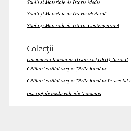
Studii și Materiale de Istorie Medie
Studii și Materiale de Istorie Modernă
Studii și Materiale de Istorie Contemporană
Colecții
Documenta Romaniae Historica (DRH). Seria B
Călători străini despre Țările Române
Călători străini despre Țările Române în secolul 
Inscripțiile medievale ale României