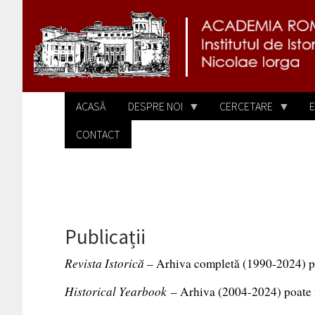
Sari la conținutul principal
ACASĂ
DESPRE NOI
CERCETARE
E
CONTACT
Publicații
Revista Istorică
–
Arhiva completă (1990-2024) po
Historical Yearbook
– Arhiva (2004-2024) poate 